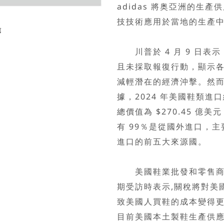
adidas 將奥亞洲的生產供
技技術應用於當地的生產
訊
川普於 4 月 9 日表示
且未採取報復行動，顯示
減輕潛在的經濟沖擊。然而
據，2024 年美國鞋類進口總
總價值為 $270.45 億
有 99％是從國外進口，
進口的前五大來源國。
美國鞋業批發和零售商協會（F
期受訪時表示,關稅將對美
致美國人買鞋的成本變得
目前美國本土製鞋生產供