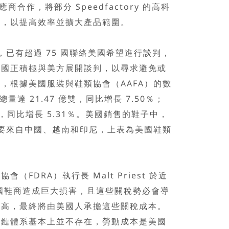
應商合作，將部分 Speedfactory 的高科
中，以提高效率並擴大產品範圍。
，已有超過 75 國聯絡美國希望進行談判，
各國正積極與美方展開談判，以尋求避免或
，根據美國服裝與鞋類協會（AAFA）的數
量達 21.47 億雙，同比增長 7.50％；
美元，同比增長 5.31％。美國銷售的鞋子中，
主要來自中國、越南和印尼，上表為美國鞋類
DRA）執行長 Malt Priest 於近
國鞋商造成巨大損害，且這些關稅勢必會導
更高，最終將由美國人承擔這些關稅成本。
應鏈體系基本上並不存在，勞動成本是美國