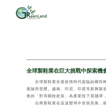
全球製鞋業在巨大挑戰中探索機
全球製鞋業在後疫情時代面臨結構性轉變
風險而受壓。越南、印尼、印度等新興製
推的「對等關稅政策」為產業投下震撼彈，
台商製鞋業在這波變局中首當其衡，雖已