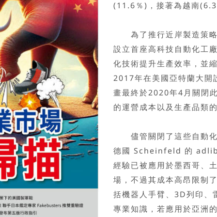
(11.6％)，接著為越南(6.
為了推行近岸製造策略，adi
設立首座高科技自動化工廠，
化技術提升生產效率，並
2017年在美國亞特蘭大開設
畫最終於2020年4月關閉此
的運營成本以及生產品類
儘管關閉了這些自動化工廠
德國 Scheinfeld 的
經驗已被應用於墨西哥、
場，不過其成本高昂限制了大
括機器人手臂、3D列印、
專業知識，若應用於亞洲