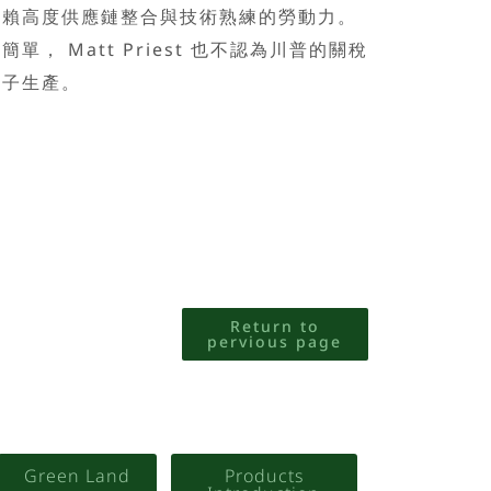
仰賴高度供應鏈整合與技術熟練的勞動力。
， Matt Priest 也不認為川普的關稅
鞋子生產。
Return to
pervious page
Green Land
Products