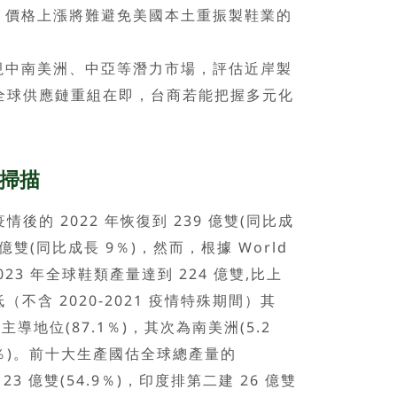
利，價格上漲將難避免美國本土重振製鞋業的
視中南美洲、中亞等潛力市場，評估近岸製
全球供應鏈重組在即，台商若能把握多元化
勢掃描
的 2022 年恢復到 239 億雙(同比成
2 億雙(同比成長 9％)，然而，根據 World
，2023 年全球鞋類產量達到 224 億雙,比上
（不含 2020-2021 疫情特殊期間）其
導地位(87.1％)，其次為南美洲(5.2
4％)。前十大生產國估全球總產量的
23 億雙(54.9％)，印度排第二建 26 億雙