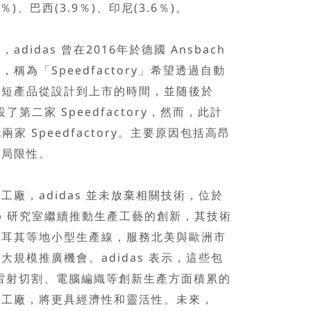
3％)、巴西(3.9％)、印尼(3.6％)。
das 曾在2016年於德國 Ansbach
稱為「Speedfactory」希望透過自動
縮短產品從設計到上市的時間，並随後於
了第二家 Speedfactory，然而，此計
兩家 Speedfactory。主要原因包括高昂
的局限性。
，adidas 並未放棄相關技術，位於
 adlib 研究室繼續推動生產工藝的創新，其技術
土耳其等地小型生產線，服務北美與歐洲市
規模推廣機會。adidas 表示，這些包
雷射切割、電腦編織等創新生產方面積累的
的工廠，將更具經濟性和靈活性。未來，