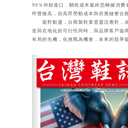
99％仰頼進口，關稅成本最終恐轉嫁消費
呼聲雖高，但高昂勞動成本與供應鏈整合
面對動盪，台商製鞋業需靈活應對，未來
造與在地化的可行性同時，與品牌客戶協
布局的先機，化挑戰為機會，未來的競爭