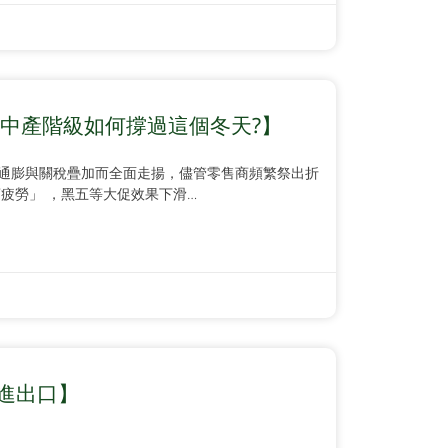
 中產階級如何撐過這個冬天?】
通膨與關稅疊加而全面走揚，儘管零售商頻繁祭出折
疲勞」 ，黑五等大促效果下滑…
進出口】