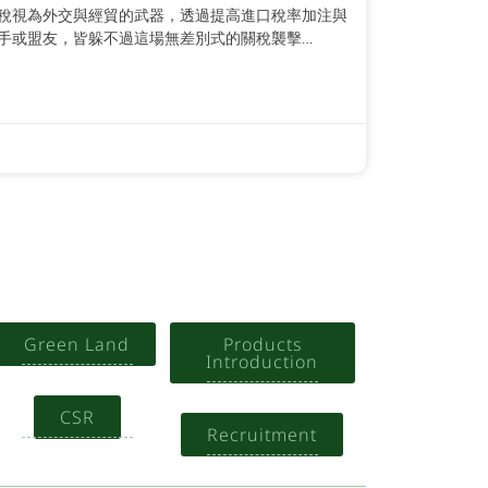
稅視為外交與經貿的武器，透過提高進口稅率加注與
手或盟友，皆躲不過這場無差別式的關稅襲擊…
Green Land
Products
Introduction
CSR
Recruitment