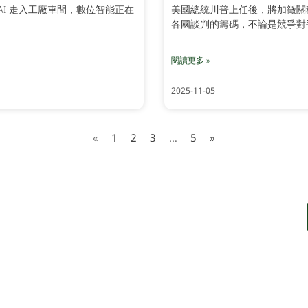
 AI 走入工廠車間，數位智能正在
美國總統川普上任後，將加徵關
各國談判的籌碼，不論是競爭對
閱讀更多 »
2025-11-05
«
1
2
3
…
5
»