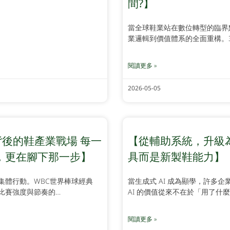
間?】
當全球鞋業站在數位轉型的臨界
業邏輯到價值體系的全面重構。3
閱讀更多 »
2026-05-05
背後的鞋產業戰場 每一
【從輔助系統，升級為
，更在腳下那一步】
具而是新製鞋能力】
集體行動。WBC世界棒球經典
當生成式 AI 成為顯學，許多
比賽強度與節奏的…
AI 的價值從來不在於「用了什
閱讀更多 »