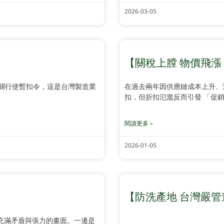
2026-03-05
【關稅上膛 物價飛漲
關行使暫扣令，這是台灣製造業
在過去兩年因供應鏈成本上升、
扣，但折扣氾濫反而引發 「促銷
閱讀更多 »
2026-01-05
【防洗產地 台灣嚴管
幅充滿矛盾與張力的畫面。一邊是