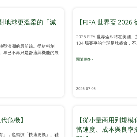
對地球更溫柔的「減
【FIFA 世界盃 2
2026 FIFA 世界盃即將在美
104 場賽事的全球足球盛會，
轉型浪潮的最前線。從材料創
，早已不再只是舒適與機能的展
閱讀更多 »
2026-07-05
世代危機】
【從小量商用到規模化
當速度、成本與良率攤
有」，也習慣「快速更換」。鞋