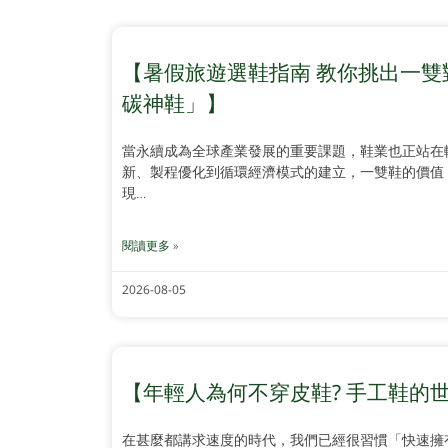
【暑假旅遊選鞋指南 教你挑出一雙
碳神鞋」】
當永續成為全球產業發展的重要課題，鞋業也正站在
新、製程優化到循環經濟模式的建立，一雙鞋的價值
現…
閱讀更多 »
2026-08-05
【年輕人為何不穿皮鞋? 手工鞋的
在甚麼都講求速度的時代，我們已經很習慣「快速擁