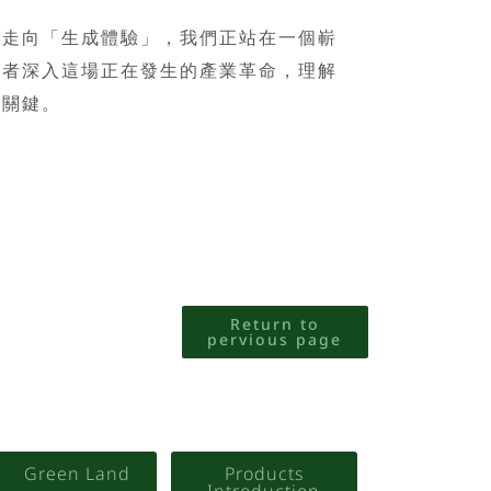
向「生成體驗」，我們正站在一個嶄
讀者深入這場正在發生的產業革命，理解
正關鍵。
Return to
pervious page
Green Land
Products