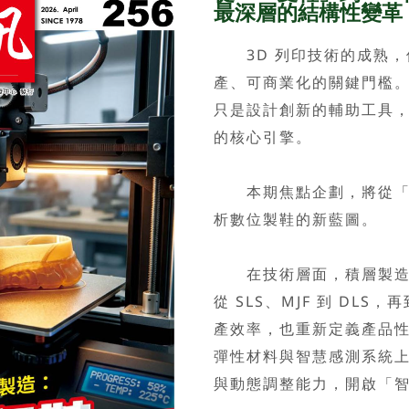
最深層的結構性變革
3D 列印技術的成熟，
產、可商業化的關鍵門檻
只是設計創新的輔助工具
的核心引擎。
本期焦點企劃，將從「技術
析數位製鞋的新藍圖。
在技術層面，積層製造已
從 SLS、MJF 到 DL
產效率，也重新定義產品
彈性材料與智慧感測系統
與動態調整能力，開啟「