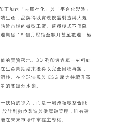
印正加速「去庫存化」與「平台化製造」
雲端生產，品牌得以實現按需製造與大規
向貼近市場的微型工廠。這種模式不僅降
週期從 18 個月壓縮至數月甚至數週，極
的實質落地。3D 列印透過單一材料結
品在生命周期結束後得以完全回收再製，
消耗。在全球法規與 ESG 壓力持續升高
競爭的關鍵分水嶺。
技術的導入，而是一場跨領域整合能
I 設計到數位製造與供應鏈管理，唯有建
才能在未來市場中掌握主導權。