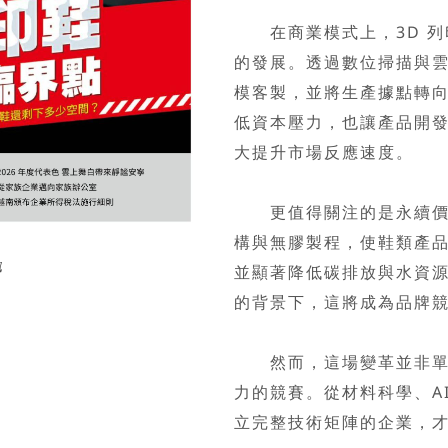
在商業模式上，3D 列
的發展。透過數位掃描與
模客製，並將生產據點轉
低資本壓力，也讓產品開發
大提升市場反應速度。
更值得關注的是永續價值
構與無膠製程，使鞋類產
訊
並顯著降低碳排放與水資源
的背景下，這將成為品牌
然而，這場變革並非單一
力的競賽。從材料科學、A
立完整技術矩陣的企業，