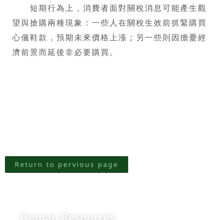
短期行為上，消費者面對關稅消息可能產生觀
望與搶購兩種現象 : 一些人在關稅生效前抓緊購買
心儀鞋款，預期未來價格上漲 ; 另一些則因擔憂經
濟前景而延後非必要購買。
Return to pervious page
Human Resources