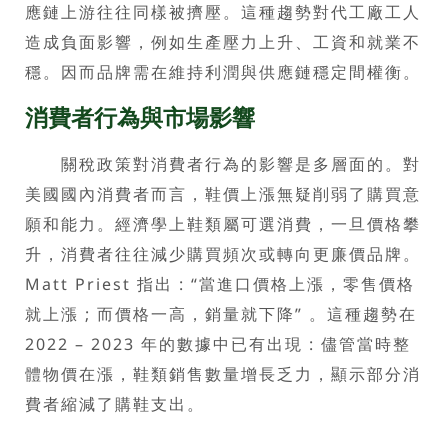
應鏈上游往往同樣被擠壓。這種趨勢對代工廠工人
造成負面影響，例如生產壓力上升、工資和就業不
穩。因而品牌需在維持利潤與供應鏈穩定間權衡。
消費者行為與市場影響
關稅政策對消費者行為的影響是多層面的。對
美國國內消費者而言，鞋價上漲無疑削弱了購買意
願和能力。經濟學上鞋類屬可選消費，一旦價格攀
升，消費者往往減少購買頻次或轉向更廉價品牌。
Matt Priest 指出 : “當進口價格上漲，零售價格
就上漲 ; 而價格一高，銷量就下降” 。這種趨勢在
2022 – 2023 年的數據中已有出現 : 儘管當時整
體物價在漲，鞋類銷售數量增長乏力，顯示部分消
費者縮減了購鞋支出。