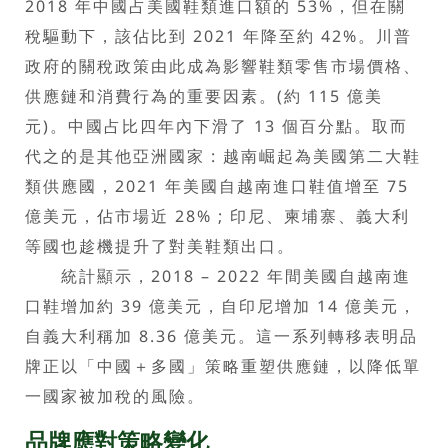
2018 年中國占美國鞋類進口額的 53%，但在關
稅驅動下，該佔比到 2021 年降至約 42%。川普
政府的關稅政策由此成為影響鞋類零售市場價格、
供應鏈和消費行為的重要因素。(約 115 億美
元)。中國占比四年內下滑了 13 個百分點。取而
代之的是其他亞洲國家 : 越南崛起為美國第二大鞋
類供應國，2021 年美國自越南進口鞋值增至 75
億美元，佔市場近 28% ; 印尼、柬埔寨、義大利
等國也趁機提升了對美鞋類出口。
統計顯示，2018 – 2022 年間美國自越南進
口鞋增加約 39 億美元，自印尼增加 14 億美元，
自義大利稱加 8.36 億美元。這一系列轉移表明品
牌正以「中國＋多國」策略重塑供應鏈，以降低單
一國家被加稅的風險。
品牌應對策略變化