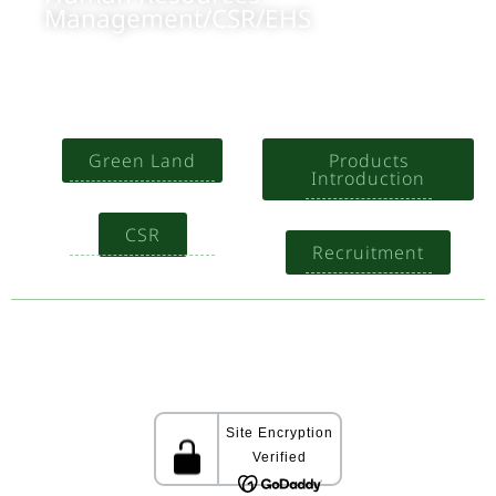
Management/CSR/EHS
+84 904473166
Contact us
Green Land
Products
Introduction
CSR
Recruitment
Recommend using Chrome, Firefox,
Safari latest version of the browser.
Build by Green Land