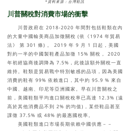
*資料來源：台灣鞋訊
川普關稅對消費市場的衝擊
川普政府在 2018-2020 年間對包括鞋類在內
的大量中國輸美商品加徵關稅 (依《1974 年貿易
法》 第 301 條) 。 2019 年 9 月 1 日起，美國
對約一半的中國製鞋產品加徵 15% 關稅， 2020
年初經協商後調降為 7.5%，此後該額外關稅一直
維持。鞋類是貿易戰中特別敏感的品項，因為美國
消費的鞋有 99% 依賴進口，其中約 95.9 % 來自
中國、越南、印尼等亞洲國家。早在川普關稅之
前，美國鞋類平均進口關稅稅率已高達 12.3% (遠
高於其他消費品不到 2% 的均值)，某些鞋品甚至
課徵 37.5% 或 48% 的最惠國稅率。
美國鞋類進口市場長期依賴中國供應－－