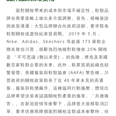
面對關稅帶來的成本與市場不確定性，鞋類品
牌在商業策略上做出多方面調整。首先，積極遊說
與政策溝通 : 大型品牌聯合向政府請願，要求豁免
鞋類關稅或盡快結束貿易戰。 2019 年 5 月，
Nike、Adidas、Skechers 等超過 173 家鞋企
聯名致信川普，措辭強烈地稱對鞋徵收 25% 關稅
是 「不可思議 (難以承受) 」的負擔，將危及美國
數百家鞋類企業的未來。此外，鞋業貿易組織也頻
繁發聲。美國服裝與鞋類協會 (AAFA) 警告稱，川
普政府的關稅政策助長了近 40 年來未見的高通
脹，服裝與鞋價飆升。這種協同行動施壓，體現出
品牌希望決策者認識關稅對產業的傷害。「共擔痛
苦」。在新冠疫情等衝擊下，品牌曾大規模取消訂
單、要求供應商降價面對關稅這類成本衝擊時，供