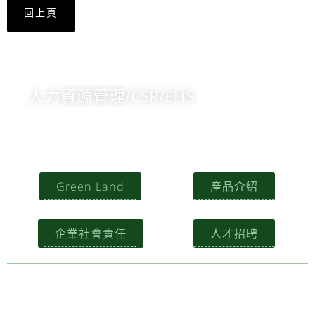
回上頁
人力資源管理/CSR/EHS
+84 904473166
意見信箱
Green Land
產品介紹
企業社會責任
人才招聘
建議使用Chrome、Firefox、Safari最新版本瀏覽
Build by Green Land