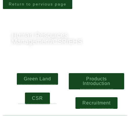
Return to pervious page
Human Resources
Management/CSR/EHS
+84 904473166
Contact us
Green Land
Products
Introduction
CSR
Recruitment
Recommend using Chrome, Firefox,
Safari latest version of the browser.